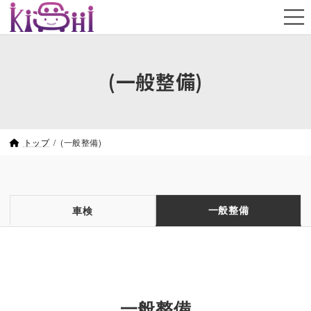
コ
ナ
ン
ビ
テ
ゲ
ン
ー
(一般整備)
ツ
シ
へ
ョ
ス
ン
トップ
(一般整備)
キ
に
ッ
移
プ
動
一般整備
車検
一般整備